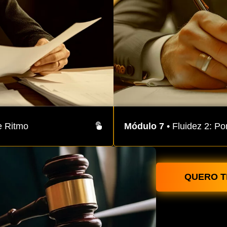
e Ritmo
Módulo 7
• Fluidez 2: P
QUERO T