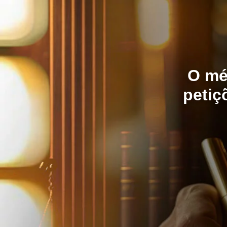
O mé
petiç